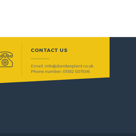
CONTACT US
Email: info@dundeeplant.co.uk
Phone number: 01382 507506