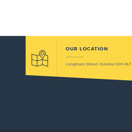
OUR LOCATION
Longtown Street,
Dundee DD4 8LF