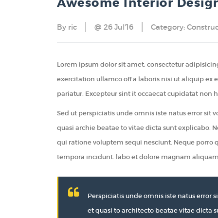
Awesome Interior Design
By
ric
@ 26 Jul'16
Category:
Constru
Lorem ipsum dolor sit amet, consectetur adipisici
exercitation ullamco off a laboris nisi ut aliquip e
pariatur. Excepteur sint it occaecat cupidatat non h
Sed ut perspiciatis unde omnis iste natus error si
quasi archie beatae to vitae dicta sunt explicabo.
qui ratione voluptem sequi nesciunt. Neque porro 
tempora incidunt. labo et dolore magnam aliquam
Perspiciatis unde omnis iste natus error
et quasi to architecto beatae vitae dicta