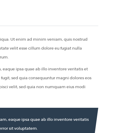
aliqua. Ut enim ad minim veniam, quis nostrud
ate velit esse cillum dolore eu fugiat nulla
orum.
aque ipsa quae ab illo inventore veritatis et
t fugit, sed quia consequuntur magni dolores eos
ipisci velit, sed quia non numquam eius modi
m, eaque ipsa quae ab illo inventore veritatis
rror sit voluptatem.