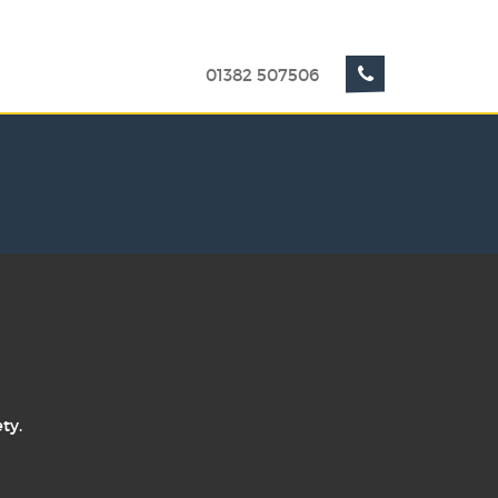
01382 507506
ty.