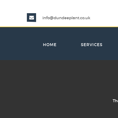
info@dundeeplant.co.uk
HOME
SERVICES
Th