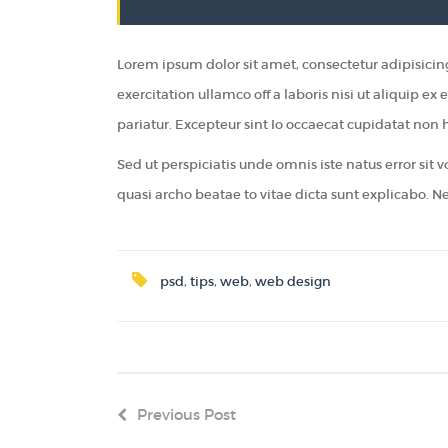
Lorem ipsum dolor sit amet, consectetur adipisici
exercitation ullamco off a laboris nisi ut aliquip e
pariatur. Excepteur sint Io occaecat cupidatat non 
Sed ut perspiciatis unde omnis iste natus error si
quasi archo beatae to vitae dicta sunt explicabo. N
psd
,
tips
,
web
,
web design
Previous Post