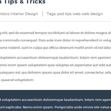
 Tips & Tricks
ctions
Interior Design
Tags:
psd
tips
web
web design
ng elit, sed do eiusmod tempor incididunt ut labore et dolore magna 
x ea commodo consequat. Duis aute irure dolor in reprehenderit in volupt
ome roident, sunt in culpa qui officia deserunt mollit anim id est lab
t voluptatem accusantium doloremque laudantium, totam rem aperiam, e
 Nemo enim ipsam voluptatem quia voluptas sit aspernatur aut odit au
quisquam est, qui dolorem ipsum quia dolor sit amet, consectetur, ad
 quaerat voluptatem.
 sit voluptatem accusantium doloremque laudantium, totam rem aperia
 sunt explicabo. Nemo enim ipsam. Perspiciatis unde omnis iste natus e