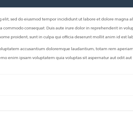
ng elit, sed do eiusmod tempor incididunt ut labore et dolore magna 
x ea commodo consequat. Duis aute irure dolor in reprehenderit in volupt
home proident, sunt in culpa qui officia deserunt mollit anim id est l
t voluptatem accusantium doloremque laudantium, totam rem aperiam, e
emo enim ipsam voluptatem quia voluptas sit aspernatur aut odit aut f