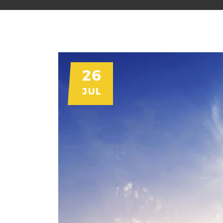
26
JUL