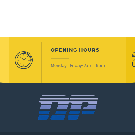
OPENING HOURS
Monday - Friday: 7am - 6pm